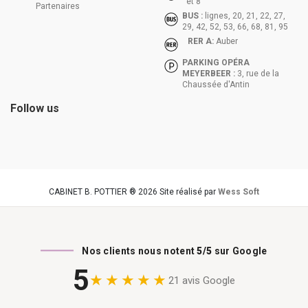
et 8
Partenaires
BUS :
lignes, 20, 21, 22, 27,
29, 42, 52, 53, 66, 68, 81, 95
RER A:
Auber
PARKING OPÉRA
MEYERBEER :
3, rue de la
Chaussée d'Antin
Follow us
CABINET B. POTTIER ® 2026 Site réalisé par
Wess Soft
Nos clients nous notent
5/5
sur Google
5
★★★★★
21 avis Google