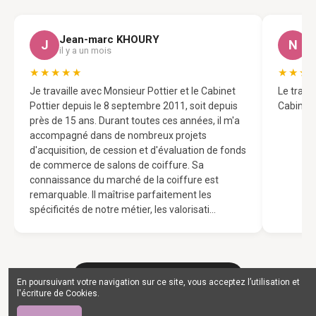
Jean-marc KHOURY
N
J
N
il y a un mois
il
★★★★★
★★★
Je travaille avec Monsieur Pottier et le Cabinet
Le trava
Pottier depuis le 8 septembre 2011, soit depuis
Cabinet 
près de 15 ans. Durant toutes ces années, il m'a
accompagné dans de nombreux projets
d'acquisition, de cession et d'évaluation de fonds
de commerce de salons de coiffure. Sa
connaissance du marché de la coiffure est
remarquable. Il maîtrise parfaitement les
spécificités de notre métier, les valorisati…
Voir tous les avis sur Google
En poursuivant votre navigation sur ce site, vous acceptez l’utilisation et
l'écriture de Cookies.
Avis fournis par Google