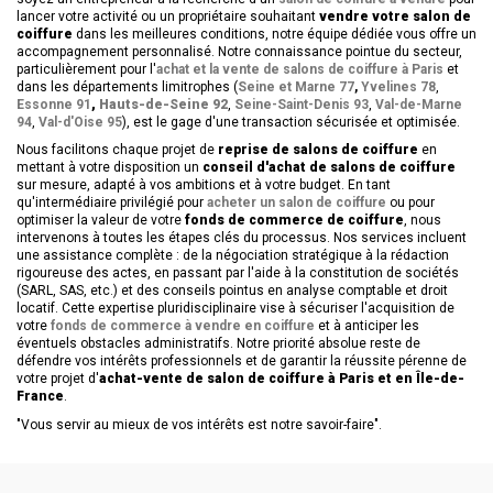
lancer votre activité ou un propriétaire souhaitant 
vendre votre salon de 
coiffure
 dans les meilleures conditions, notre équipe dédiée vous offre un 
accompagnement personnalisé. Notre connaissance pointue du secteur, 
particulièrement pour l'
achat et la vente de salons de coiffure à Paris
 et 
dans les départements limitrophes (
Seine et Marne 77
, 
Yvelines 78
, 
Essonne 91
, 
Hauts-de-Seine 92
, 
Seine-Saint-Denis 93
, 
Val-de-Marne 
94
, 
Val-d'Oise 95
), est le gage d'une transaction sécurisée et optimisée.
Nous facilitons chaque projet de 
reprise de salons de coiffure
 en 
mettant à votre disposition un 
conseil d'achat de salons de coiffure
sur mesure, adapté à vos ambitions et à votre budget. En tant 
qu'intermédiaire privilégié pour 
acheter un salon de coiffure
 ou pour 
optimiser la valeur de votre 
fonds de commerce de coiffure
, nous 
intervenons à toutes les étapes clés du processus. Nos services incluent 
une assistance complète : de la négociation stratégique à la rédaction 
rigoureuse des actes, en passant par l'aide à la constitution de sociétés 
(SARL, SAS, etc.) et des conseils pointus en analyse comptable et droit 
locatif. Cette expertise pluridisciplinaire vise à sécuriser l'acquisition de 
votre 
fonds de commerce à vendre en coiffure
 et à anticiper les 
éventuels obstacles administratifs. Notre priorité absolue reste de 
défendre vos intérêts professionnels et de garantir la réussite pérenne de 
votre projet d'
achat-vente de salon de coiffure à Paris et en Île-de-
France
. 
"Vous servir au mieux de vos intérêts est notre savoir-faire".