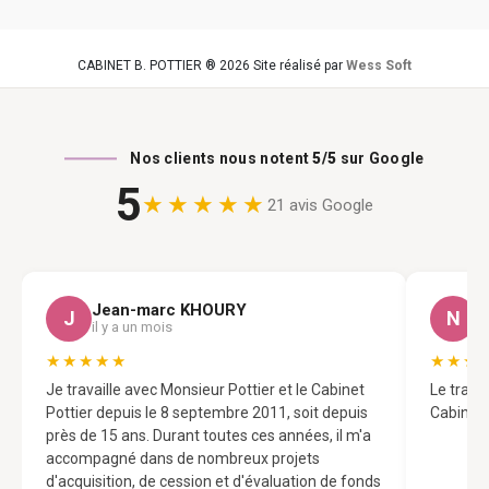
CABINET B. POTTIER ® 2026 Site réalisé par
Wess Soft
Nos clients nous notent
5/5
sur Google
5
★★★★★
21 avis Google
Jean-marc KHOURY
N
J
N
il y a un mois
il
★★★★★
★★★
Je travaille avec Monsieur Pottier et le Cabinet
Le trava
Pottier depuis le 8 septembre 2011, soit depuis
Cabinet 
près de 15 ans. Durant toutes ces années, il m'a
accompagné dans de nombreux projets
d'acquisition, de cession et d'évaluation de fonds