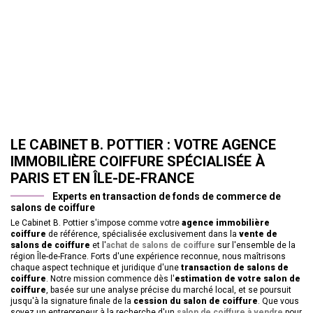
LE CABINET B. POTTIER : VOTRE 
AGENCE 
IMMOBILIÈRE COIFFURE
 SPÉCIALISÉE À 
PARIS ET EN ÎLE-DE-FRANCE
Experts en transaction de fonds de commerce de 
salons de coiffure
Le Cabinet B. Pottier s'impose comme votre 
agence immobilière 
coiffure
 de référence, spécialisée exclusivement dans la 
vente de 
salons de coiffure
 et l'
achat de salons de coiffure
 sur l'ensemble de la 
région Île-de-France. Forts d'une expérience reconnue, nous maîtrisons 
chaque aspect technique et juridique d'une 
transaction de salons de 
coiffure
. Notre mission commence dès l'
estimation de votre salon de 
coiffure
, basée sur une analyse précise du marché local, et se poursuit 
jusqu'à la signature finale de la 
cession du salon de coiffure
. Que vous 
soyez un entrepreneur à la recherche d'un 
salon de coiffure à vendre
 pour 