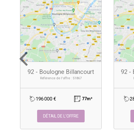
92 - Boulogne Billancourt
92 -
Référence de l'offre : 51867
196 000 €
2
77m²
DÉTAIL DE L’OFFRE