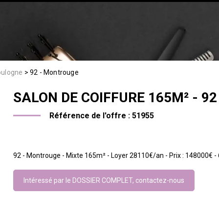
oulogne
92 - Montrouge
SALON DE COIFFURE
165M²
- 9
Référence de l'offre :
51955
92 - Montrouge - Mixte 165m² - Loyer 28110€/an - Prix : 148000€ -
Intéressé par le DOSSIER COMPLET, contactez-nous