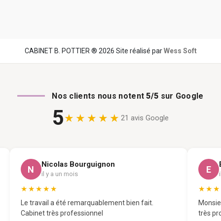
CABINET B. POTTIER ® 2026 Site réalisé par
Wess Soft
Nos clients nous notent
5/5
sur Google
5
★★★★★
21 avis Google
Nicolas Bourguignon
N
E
il y a un mois
★★★★★
★★★
Le travail a été remarquablement bien fait.
Monsieu
Cabinet très professionnel
très pr