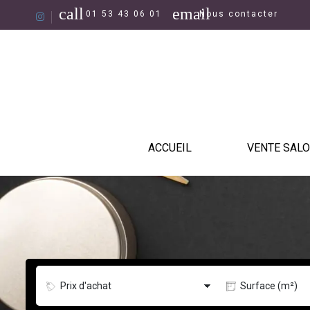
call
email
01 53 43 06 01
Nous contacter
ACCUEIL
VENTE SALO