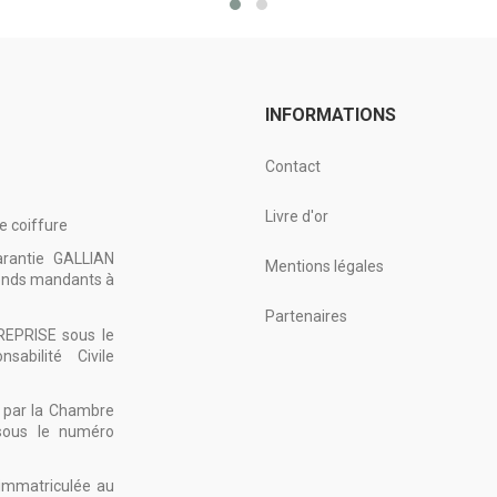
INFORMATIONS
Contact
Livre d'or
e coiffure
arantie GALLIAN
Mentions légales
fonds mandants à
Partenaires
REPRISE sous le
bilité Civile
ée par la Chambre
 sous le numéro
 immatriculée au