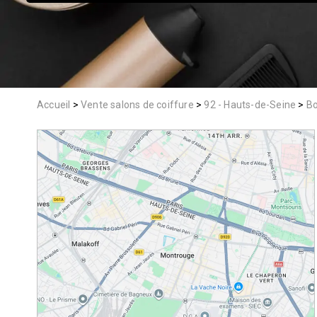
Accueil
Vente salons de coiffure
92 - Hauts-de-Seine
B