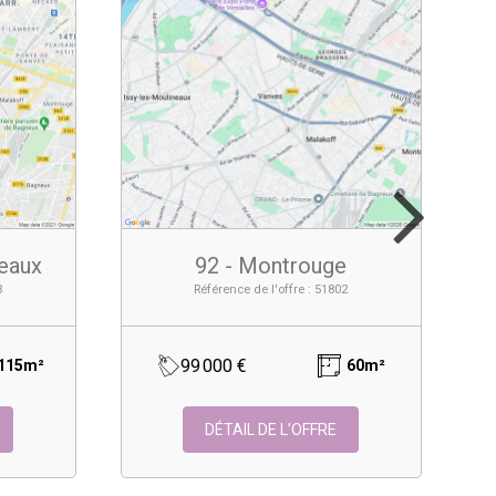
neaux
92 - Montrouge
3
Référence de l'offre : 51802
99 000 €
115m²
60m²
DÉTAIL DE L’OFFRE