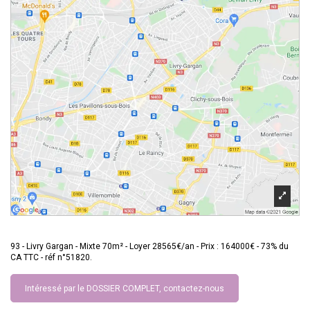
93 - Livry Gargan - Mixte 70m² - Loyer 28565€/an - Prix : 164000€ - 73% du
CA TTC - réf n°51820.
Intéressé par le DOSSIER COMPLET, contactez-nous