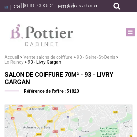
call
email
01 53 43 06 01
Nous contacter
Accueil
Vente salons de coiffure
93 - Seine-St-Denis
Le Raincy
93 - Livry Gargan
SALON DE COIFFURE
70M²
- 93 - LIVRY
GARGAN
Référence de l'offre :
51820