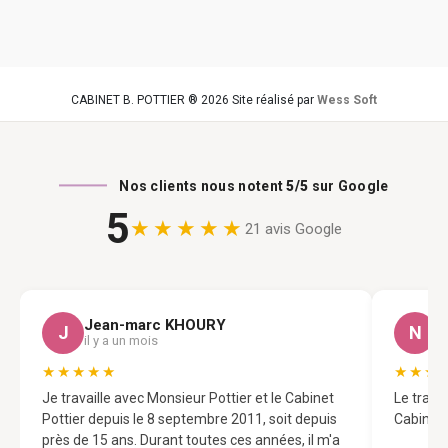
CABINET B. POTTIER ® 2026 Site réalisé par
Wess Soft
Nos clients nous notent
5/5
sur Google
5
★★★★★
21 avis Google
Jean-marc KHOURY
N
J
N
il y a un mois
il
★★★★★
★★★
Je travaille avec Monsieur Pottier et le Cabinet
Le trava
Pottier depuis le 8 septembre 2011, soit depuis
Cabinet 
près de 15 ans. Durant toutes ces années, il m'a