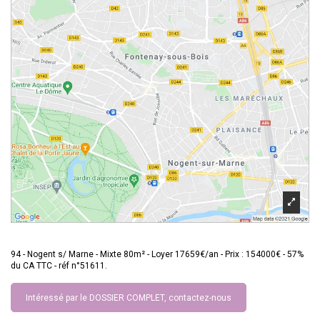
94 - Nogent s/ Marne - Mixte 80m² - Loyer 17659€/an - Prix : 154000€ - 57%
du CA TTC - réf n°51611.
Intéressé par le DOSSIER COMPLET, contactez-nous