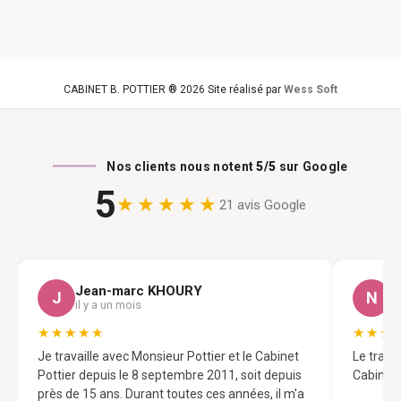
CABINET B. POTTIER ® 2026 Site réalisé par
Wess Soft
Nos clients nous notent
5/5
sur Google
5
★★★★★
21 avis Google
Jean-marc KHOURY
N
J
N
il y a un mois
il
★★★★★
★★★
Je travaille avec Monsieur Pottier et le Cabinet
Le trava
Pottier depuis le 8 septembre 2011, soit depuis
Cabinet 
près de 15 ans. Durant toutes ces années, il m'a