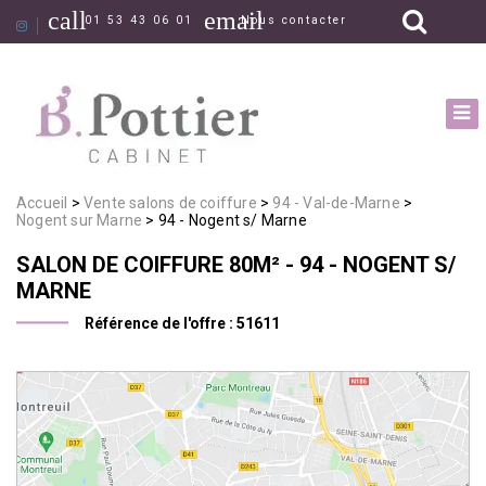
call
email
01 53 43 06 01
Nous contacter
Accueil
Vente salons de coiffure
94 - Val-de-Marne
Nogent sur Marne
94 - Nogent s/ Marne
SALON DE COIFFURE
80M²
- 94 - NOGENT S/
MARNE
Référence de l'offre :
51611