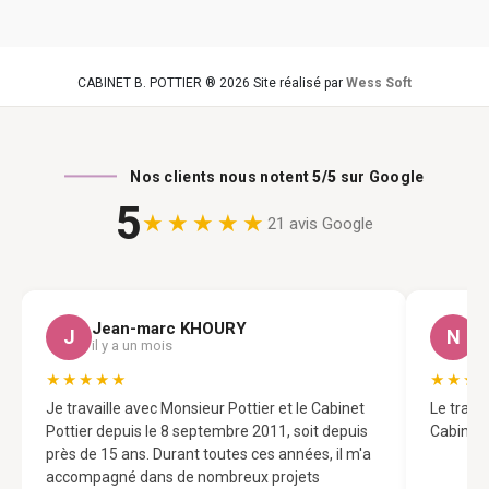
CABINET B. POTTIER ® 2026 Site réalisé par
Wess Soft
Nos clients nous notent
5/5
sur Google
5
★★★★★
21 avis Google
Jean-marc KHOURY
N
J
N
il y a un mois
il
★★★★★
★★★
Je travaille avec Monsieur Pottier et le Cabinet
Le trava
Pottier depuis le 8 septembre 2011, soit depuis
Cabinet 
près de 15 ans. Durant toutes ces années, il m'a
accompagné dans de nombreux projets