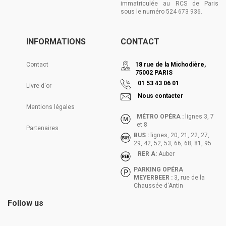
immatriculée au RCS de Paris
sous le numéro 524 673 936.
INFORMATIONS
CONTACT
Contact
18 rue de la Michodière,
75002 PARIS
01 53 43 06 01
Livre d'or
Nous contacter
Mentions légales
MÉTRO OPÉRA :
lignes 3, 7
et 8
Partenaires
BUS :
lignes, 20, 21, 22, 27,
29, 42, 52, 53, 66, 68, 81, 95
RER A:
Auber
PARKING OPÉRA
MEYERBEER :
3, rue de la
Chaussée d'Antin
Follow us