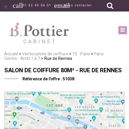
call
email
01 53 43 06 01
Nous contacter
Accueil
Vente salons de coiffure
75 - Paris
Paris
Centre - Arrdt 1 à 7
Rue de Rennes
SALON DE COIFFURE
80M²
- RUE DE RENNES
Référence de l'offre :
51038