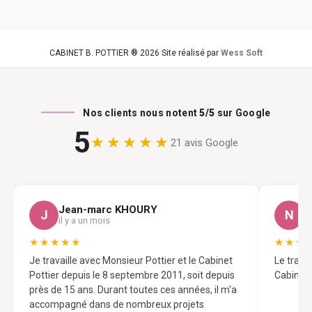
CABINET B. POTTIER ® 2026 Site réalisé par
Wess Soft
Nos clients nous notent
5/5
sur Google
5
★★★★★
21 avis Google
Jean-marc KHOURY
N
J
N
il y a un mois
il
★★★★★
★★★
Je travaille avec Monsieur Pottier et le Cabinet
Le trava
Pottier depuis le 8 septembre 2011, soit depuis
Cabinet 
près de 15 ans. Durant toutes ces années, il m'a
accompagné dans de nombreux projets