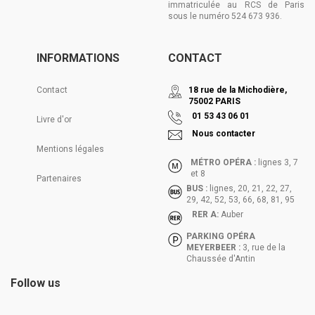
immatriculée au RCS de Paris
sous le numéro 524 673 936.
INFORMATIONS
CONTACT
Contact
18 rue de la Michodière,
75002 PARIS
01 53 43 06 01
Livre d'or
Nous contacter
Mentions légales
MÉTRO OPÉRA :
lignes 3, 7
et 8
Partenaires
BUS :
lignes, 20, 21, 22, 27,
29, 42, 52, 53, 66, 68, 81, 95
RER A:
Auber
PARKING OPÉRA
MEYERBEER :
3, rue de la
Chaussée d'Antin
Follow us