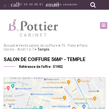
call
email
01 53 43 06 01
Nous contacter
Accueil
Vente salons de coiffure
75 - Paris
Paris
Centre - Arrdt 1 à 7
Temple
SALON DE COIFFURE
56M²
- TEMPLE
Référence de l'offre :
51902