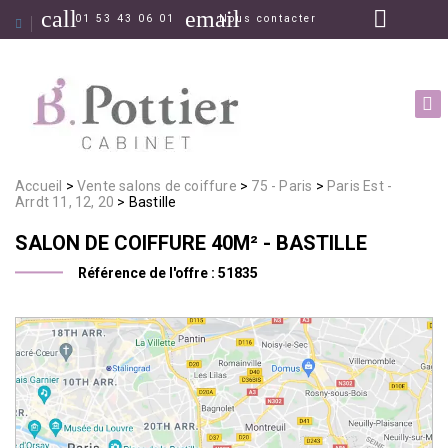
call
email
01 53 43 06 01
Nous contacter
Accueil
Vente salons de coiffure
75 - Paris
Paris Est -
Arrdt 11, 12, 20
Bastille
SALON DE COIFFURE
40M²
- BASTILLE
Référence de l'offre :
51835