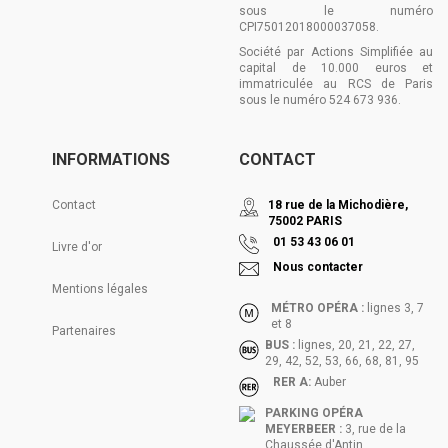
sous le numéro
CPI75012018000037058.
Société par Actions Simplifiée au
capital de 10.000 euros et
immatriculée au RCS de Paris
sous le numéro 524 673 936.
INFORMATIONS
CONTACT
Contact
18 rue de la Michodière,
75002 PARIS
01 53 43 06 01
Livre d'or
Nous contacter
Mentions légales
MÉTRO OPÉRA :
lignes 3, 7
et 8
Partenaires
BUS :
lignes, 20, 21, 22, 27,
29, 42, 52, 53, 66, 68, 81, 95
RER A:
Auber
PARKING OPÉRA
MEYERBEER :
3, rue de la
Chaussée d'Antin