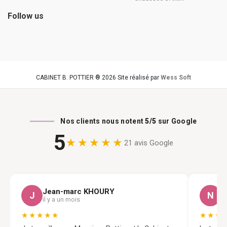
Follow us
CABINET B. POTTIER ® 2026 Site réalisé par
Wess Soft
Nos clients nous notent
5/5
sur Google
5
★★★★★
21 avis Google
Jean-marc KHOURY
N
J
N
il y a un mois
il
★★★★★
★★★