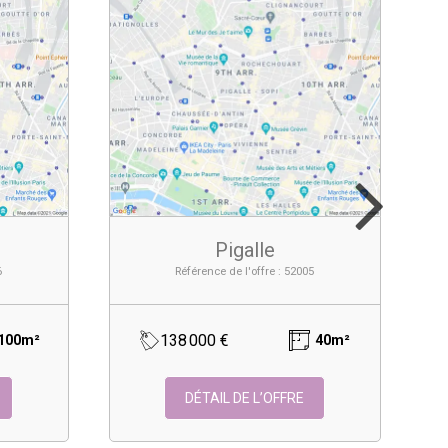
Pigalle
6
Référence de l'offre : 52005
138 000 €
100m²
40m²
DÉTAIL DE L’OFFRE