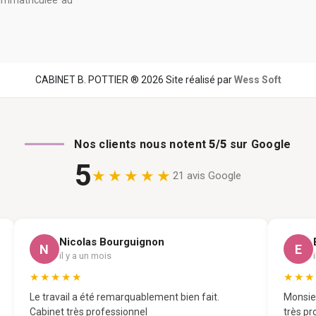
 immatriculée au
CABINET B. POTTIER ® 2026 Site réalisé par
Wess Soft
Nos clients nous notent
5/5
sur Google
5
★★★★★
21 avis Google
Nicolas Bourguignon
N
E
il y a un mois
★★★★★
★★★
Le travail a été remarquablement bien fait.
Monsieu
Cabinet très professionnel
très pr