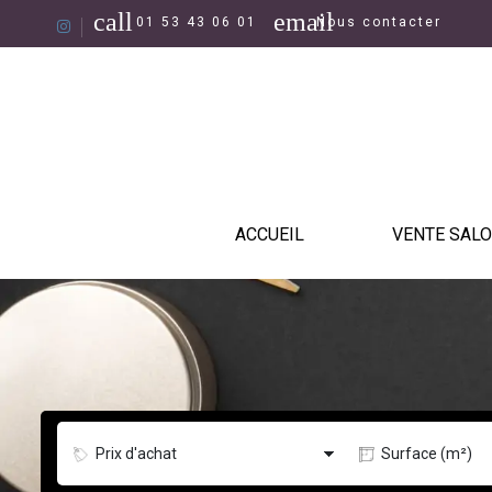
call
email
01 53 43 06 01
Nous contacter
ACCUEIL
VENTE SALO