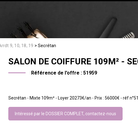
Arrdt 9, 10, 18, 19
Secrétan
SALON DE COIFFURE
109M²
- S
Référence de l'offre :
51959
Secrétan - Mixte 109m² - Loyer 20273€/an - Prix : 56000€ - réf n°5
Intéressé par le DOSSIER COMPLET, contactez-nous