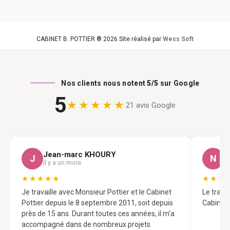
CABINET B. POTTIER ® 2026 Site réalisé par
Wess Soft
Nos clients nous notent
5/5
sur Google
5
★★★★★
21 avis Google
Jean-marc KHOURY
N
J
N
il y a un mois
il
★★★★★
★★★
Je travaille avec Monsieur Pottier et le Cabinet
Le trava
Pottier depuis le 8 septembre 2011, soit depuis
Cabinet 
près de 15 ans. Durant toutes ces années, il m'a
accompagné dans de nombreux projets