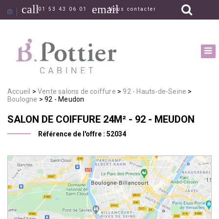
call
email
01 53 43 06 01
Nous contacter
Accueil
Vente salons de coiffure
92 - Hauts-de-Seine
Boulogne
92 - Meudon
SALON DE COIFFURE
24M²
- 92 - MEUDON
Référence de l'offre :
52034