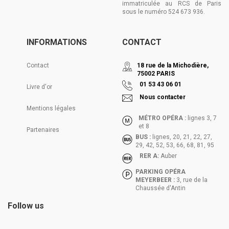
immatriculée au RCS de Paris
sous le numéro 524 673 936.
INFORMATIONS
CONTACT
Contact
18 rue de la Michodière,
75002 PARIS
01 53 43 06 01
Livre d'or
Nous contacter
Mentions légales
MÉTRO OPÉRA :
lignes 3, 7
et 8
Partenaires
BUS :
lignes, 20, 21, 22, 27,
29, 42, 52, 53, 66, 68, 81, 95
RER A:
Auber
PARKING OPÉRA
MEYERBEER :
3, rue de la
Chaussée d'Antin
Follow us