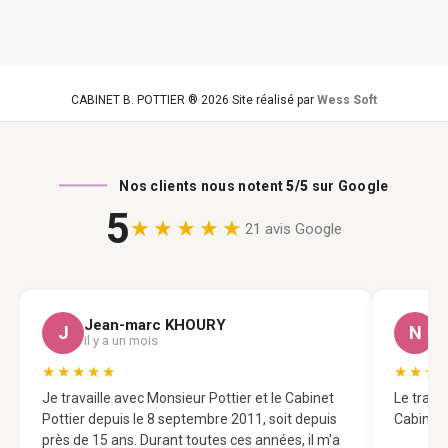
CABINET B. POTTIER ® 2026 Site réalisé par
Wess Soft
Nos clients nous notent
5/5
sur Google
5
★★★★★
21 avis Google
Jean-marc KHOURY
N
J
N
il y a un mois
il
★★★★★
★★★
Je travaille avec Monsieur Pottier et le Cabinet
Le trava
Pottier depuis le 8 septembre 2011, soit depuis
Cabinet 
près de 15 ans. Durant toutes ces années, il m'a