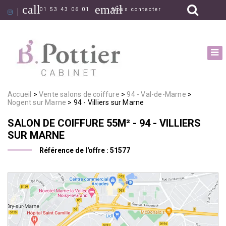
call
email
01 53 43 06 01
Nous contacter
Accueil
Vente salons de coiffure
94 - Val-de-Marne
Nogent sur Marne
94 - Villiers sur Marne
SALON DE COIFFURE
55M²
- 94 - VILLIERS
SUR MARNE
Référence de l'offre :
51577