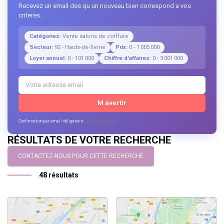
Recevez un email des qu un nouveau bien correspond a vos
criteres.
Catégories:
Vente salons de coiffure
Secteur:
92 - Hauts-de-Seine
Prix:
0 - 1 005 000
Loyer annuel:
0 - 101 000
Chiffre d'affaires:
0 - 3 001 000
M avertir
Confirmation par email obligatoire.
Voir mes alertes
RÉSULTATS DE VOTRE RECHERCHE
CONTACTEZ-NOUS POUR CETTE RECHERCHE
48 résultats