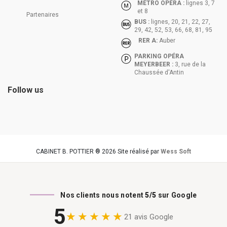
MÉTRO OPÉRA :
lignes 3, 7
et 8
Partenaires
BUS :
lignes, 20, 21, 22, 27,
29, 42, 52, 53, 66, 68, 81, 95
RER A:
Auber
PARKING OPÉRA
MEYERBEER :
3, rue de la
Chaussée d'Antin
Follow us
CABINET B. POTTIER ® 2026 Site réalisé par
Wess Soft
Nos clients nous notent
5/5
sur Google
5
★★★★★
21 avis Google